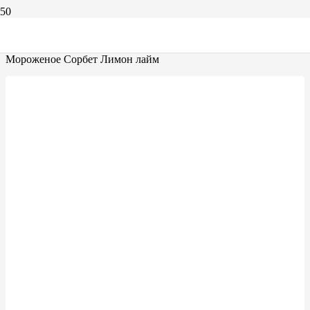
Главная
Мороженое
Мороженое Dolche latte Весовое
Мороженое Сорбет Лимон лайм