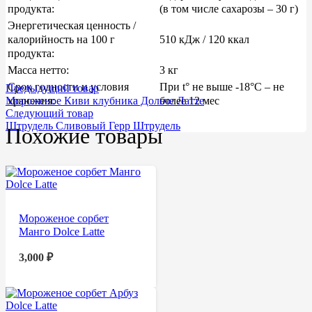
продукта:
(в том числе сахарозы – 30 г)
Энергетическая ценность /
калорийность на 100 г
510 кДж / 120 ккал
продукта:
Масса нетто:
3 кг
Срок годности и условия
При t° не выше -18°С – не
Предыдущий товар
Мороженое Киви клубника Дольче Латте
хранения:
более 12 мес
Следующий товар
Штрудель Сливовый Герр Штрудель
Похожие товары
Мороженое сорбет
Манго Dolce Latte
3,000
₽